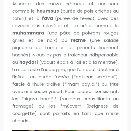
Associez des meze crémeux et onctueux
comme le
houmous
(purée de pois chiches au
tahini) et la
fava
(purée de fèves), avec des
saveurs plus relevées et texturées comme le
muhammara
(une pâte de poivrons rouges
grillés et de noix) ou l’
ezme
(une salade
piquante de tomates et piments finement
hachés). N’oubliez pas la fraîcheur indispensable
du
haydari
(yaourt épais à l’ail et à la menthe).
La star reste l’aubergine, que l’on peut décliner à
l’infini : en purée fumée (*patlıcan salatası*),
farcie à l’huile d’olive (*imam bayıldı*) ou frite
avec une sauce yaourt. Pour l’aspect consistant,
les *sigara böreği* (rouleaux croustillants au
fromage) ou les *mücver* (beignets de
courgette) sont parfaits en tant que meze
chauds.